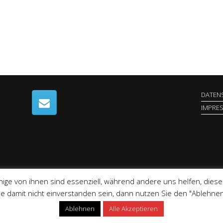
DATEN
IMPRE
© 2024 SpVgg Leinach
nige von ihnen sind essenziell, während andere uns helfen, dies
Sie damit nicht einverstanden sein, dann nutzen Sie den "Ablehnen
Ein Theme von
SiteOrigin
Ablehnen
Alle Akzeptieren