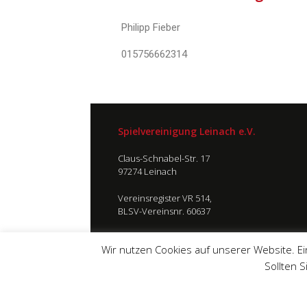
Philipp Fieber
015756662314
Spielvereinigung Leinach e.V.
Claus-Schnabel-Str. 17
97274 Leinach
Vereinsregister VR 514,
BLSV-Vereinsnr. 60637
Wir nutzen Cookies auf unserer Website. Ei
Sollten 